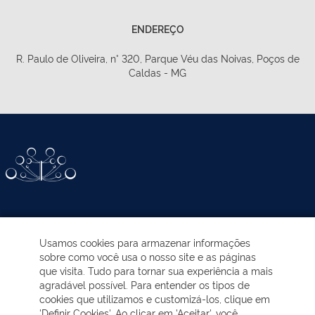
ENDEREÇO
R. Paulo de Oliveira, n° 320, Parque Véu das Noivas, Poços de
Caldas - MG
ATIVIDADES-PROGRAMAS
Usamos cookies para armazenar informações
sobre como você usa o nosso site e as páginas
EDUCAÇÃO AMBIENTAL
que visita. Tudo para tornar sua experiência a mais
agradável possível. Para entender os tipos de
cookies que utilizamos e customizá-los, clique em
NOTÍCIAS
'Definir Cookies'. Ao clicar em 'Aceitar', você