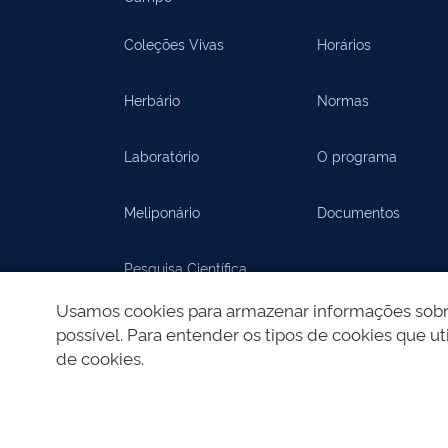
Coleções Vivas
Horários
Herbário
Normas
Laboratório
O programa
Meliponário
Documentos
Pesquisa Científica
Usamos cookies para armazenar informações sobre 
Documentos
possível. Para entender os tipos de cookies que uti
de cookies.
REDES SOCIAIS