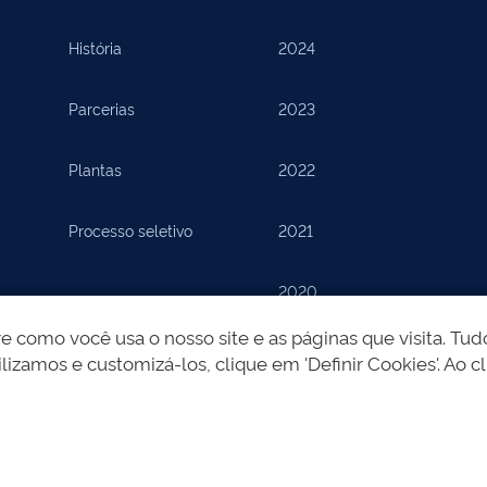
História
2024
Parcerias
2023
Plantas
2022
Processo seletivo
2021
2020
como você usa o nosso site e as páginas que visita. Tudo
2019
lizamos e customizá-los, clique em 'Definir Cookies'. Ao cl