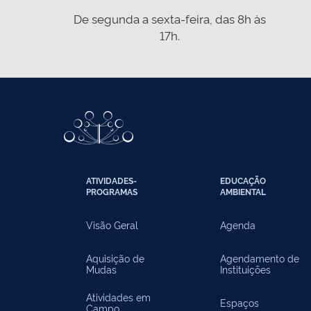
De segunda a sexta-feira, das 8h às
17h.
ATIVIDADES-
EDUCAÇÃO
PROGRAMAS
AMBIENTAL
Visão Geral
Agenda
Aquisição de
Agendamento de
Mudas
Instituições
Atividades em
Espaços
Campo