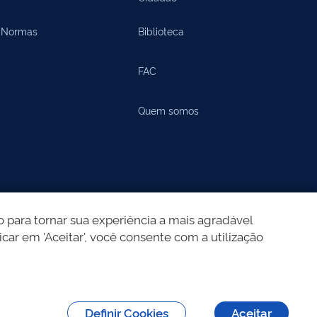
Normas
Biblioteca
FAC
Quem somos
 para tornar sua experiência a mais agradável
icar em 'Aceitar', você consente com a utilização
Definir Cookies
Aceitar