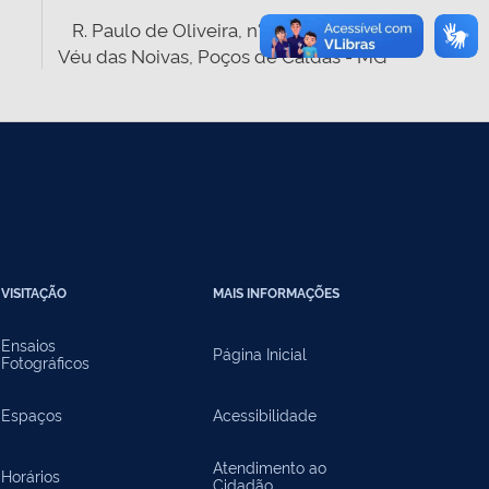
R. Paulo de Oliveira, n° 320, Parque
Véu das Noivas, Poços de Caldas - MG
VISITAÇÃO
MAIS INFORMAÇÕES
Ensaios
Página Inicial
Fotográficos
Espaços
Acessibilidade
Atendimento ao
Horários
Cidadão