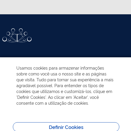
ATIVIDADES-PROGRAMAS
Usamos cookies para armazenar informações
sobre como você usa o nosso site e as páginas
EDUCAÇÃO AMBIENTAL
que visita. Tudo para tornar sua experiência a mais
agradável possível. Para entender os tipos de
cookies que utilizamos e customizá-los, clique em
NOTÍCIAS
'Definir Cookies'. Ao clicar em 'Aceitar', você
consente com a utilização de cookies.
TRANSPARÊNCIA
VISITAÇÃO
Definir Cookies