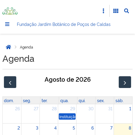
Fundação Jardim Botânico de Poços de Caldas
Agenda
Página inicial
Agenda
agosto de 2026
dom.
seg.
ter.
qua.
qui.
sex.
sáb.
26
27
28
29
30
31
1
Instituição agendada: Tel.: (3*) ? ****-*896
2
3
4
5
6
7
8