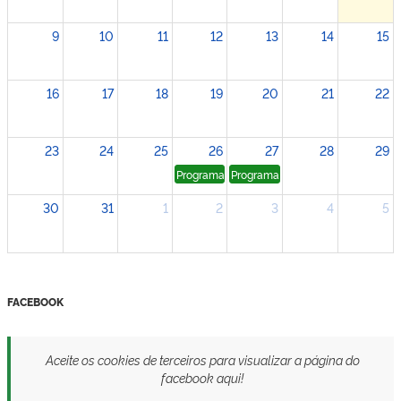
9
10
11
12
13
14
15
16
17
18
19
20
21
22
23
24
25
26
27
28
29
Programa Cultivando a Mata Atlântica_ALCO
Programa Cultivando a Mata Atl
30
31
1
2
3
4
5
FACEBOOK
Aceite os cookies de terceiros para visualizar a página do
facebook aqui!