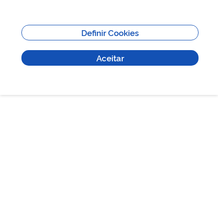
facebook aqui!
Definir Cookies
PREVISÃO DO TEMPO
Aceitar
Aceite os cookies de terceiros para visualizar a previsão do
tempo de Poços de Caldas por aqui!
HORÁRIO DE FUNCIONAMENTO
De segunda a sexta-feira, das 8h às 17h.
HORÁRIO DE VISITAÇÃO