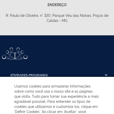
ENDEREÇO
R. Paulo de Oliveira, n° 320, Parque Véu das Noivas, Poços de
Caldas - MG
ATIVIDADES-PROGRAMAS
Usamos cookies para armazenar informações
EDUCAÇÃO AMBIENTAL
sobre como você usa o nosso site e as páginas
que visita. Tudo para tornar sua experiência a mais
agradável possível. Para entender os tipos de
NOTÍCIAS
cookies que utilizamos e customizá-los, clique em
'Definir Cookies'. Ao clicar em 'Aceitar', você