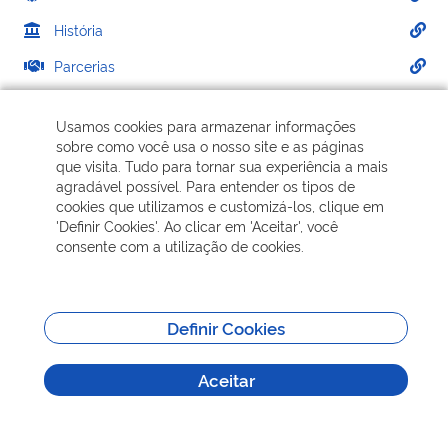
História
Parcerias
Plantas
Usamos cookies para armazenar informações
Processo seletivo
sobre como você usa o nosso site e as páginas
que visita. Tudo para tornar sua experiência a mais
FACEBOOK
agradável possível. Para entender os tipos de
cookies que utilizamos e customizá-los, clique em
'Definir Cookies'. Ao clicar em 'Aceitar', você
consente com a utilização de cookies.
Aceite os cookies de terceiros para visualizar a página do
facebook aqui!
Definir Cookies
PREVISÃO DO TEMPO
Aceitar
Aceite os cookies de terceiros para visualizar a previsão do
tempo de Poços de Caldas por aqui!