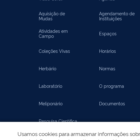
Aquisição de
Agendamento de
Mudas
Instituições
Atividades em
Espaços
Campo
Coleções Vivas
Horários
Herbário
Normas
Laboratório
O programa
Meliponário
Documentos
Pesquisa Científica
Usamos cookies para armazenar informações sobre 
Documentos