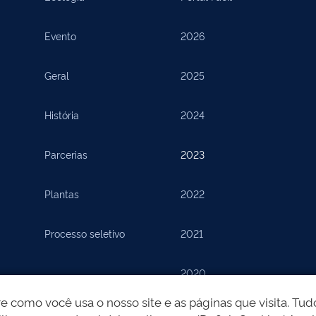
Evento
2026
Geral
2025
História
2024
Parcerias
2023
Plantas
2022
Processo seletivo
2021
2020
como você usa o nosso site e as páginas que visita. Tudo
2019