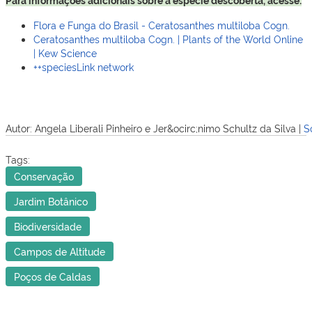
Flora e Funga do Brasil - Ceratosanthes multiloba Cogn.
Ceratosanthes multiloba Cogn. | Plants of the World Online
| Kew Science
++speciesLink network
Autor:
Angela Liberali Pinheiro e Jer&ocirc;nimo Schultz da Silva
|
S
Tags:
Conservação
Jardim Botânico
Biodiversidade
Campos de Altitude
Poços de Caldas