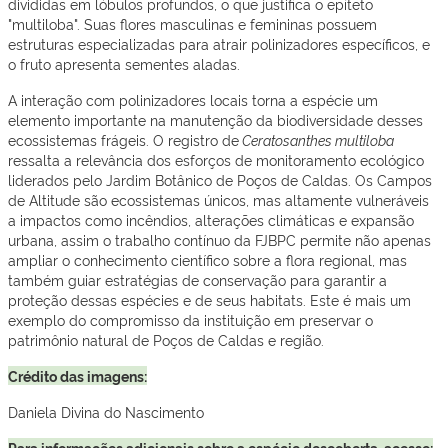
divididas em lóbulos profundos, o que justifica o epíteto
"multiloba". Suas flores masculinas e femininas possuem
estruturas especializadas para atrair polinizadores específicos, e
o fruto apresenta sementes aladas.
A interação com polinizadores locais torna a espécie um
elemento importante na manutenção da biodiversidade desses
ecossistemas frágeis. O registro de
Ceratosanthes multiloba
ressalta a relevância dos esforços de monitoramento ecológico
liderados pelo Jardim Botânico de Poços de Caldas. Os Campos
de Altitude são ecossistemas únicos, mas altamente vulneráveis
a impactos como incêndios, alterações climáticas e expansão
urbana, assim o trabalho contínuo da FJBPC permite não apenas
ampliar o conhecimento científico sobre a flora regional, mas
também guiar estratégias de conservação para garantir a
proteção dessas espécies e de seus habitats. Este é mais um
exemplo do compromisso da instituição em preservar o
patrimônio natural de Poços de Caldas e região.
Crédito das imagens:
Daniela Divina do Nascimento
Para informações adicionais sobre a espécie descoberta, acesse: