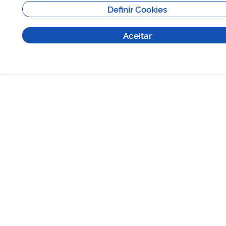
Definir Cookies
Aceitar
ATIVIDADES-PROGRAMAS
EDUCAÇÃO AMBIENTAL
NOTÍCIAS
TRANSPARÊNCIA
VISITAÇÃO
MAIS INFORMAÇÕES