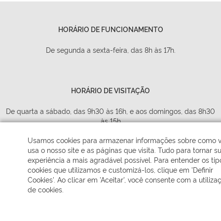
HORÁRIO DE FUNCIONAMENTO
De segunda a sexta-feira, das 8h às 17h.
HORÁRIO DE VISITAÇÃO
De quarta a sábado, das 9h30 às 16h, e aos domingos, das 8h30
às 15h
Usamos cookies para armazenar informações sobre como 
usa o nosso site e as páginas que visita. Tudo para tornar s
experiência a mais agradável possível. Para entender os tip
ENDEREÇO
cookies que utilizamos e customizá-los, clique em 'Definir
Cookies'. Ao clicar em 'Aceitar', você consente com a utiliza
R. Paulo de Oliveira, n° 320, Parque Véu das Noivas, Poços de
de cookies.
Caldas - MG