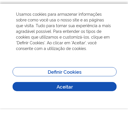
Foto:
Letícia de Oliveira Nicácio
Usamos cookies para armazenar informações
sobre como você usa o nosso site e as páginas
que visita. Tudo para tornar sua experiência a mais
agradável possível. Para entender os tipos de
cookies que utilizamos e customizá-los, clique em
'Definir Cookies'. Ao clicar em 'Aceitar', você
Autor:
Angela Liberali Pinheiro
|
Sobre a FJBPC
consente com a utilização de cookies.
Tags:
Ecologia
Definir Cookies
Conservação
Campos naturais
Aceitar
FJBPC
FAPESP