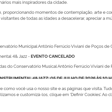
rios mais inspiradores da cidade.
0h, proporcionando momentos de contemplação, arte e c
sitantes de todas as idades a desacelerar, apreciar a mú
rvatório Municipal Antônio Ferrúcio Viviani de Poços de
mental
4& Jazz -
EVENTO CANCELADO
as do Conservatório Musical Antônio Ferrúcio Viviani de
NSTRUMENTAL 4&JAZZ: 05 DE JULHO DE 2026 ÀS 10 H
tar manhãs que unem música, natureza e sustentabilidade 
como você usa o nosso site e as páginas que visita. Tudo
lizamos e customizá-los, clique em 'Definir Cookies'. Ao cl
r no Jardim!