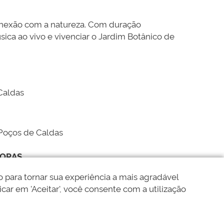
onexão com a natureza. Com duração
sica ao vivo e vivenciar o Jardim Botânico de
 Caldas
 Poços de Caldas
ORAS.
em um espaço pensado para inspirar e conectar
 para tornar sua experiência a mais agradável
icar em 'Aceitar', você consente com a utilização