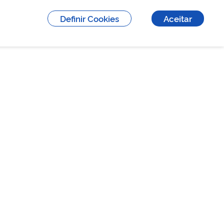
Definir Cookies
Aceitar
ENDEREÇO
R. Paulo de Oliveira, n° 320, Parque
Véu das Noivas, Poços de Caldas - MG