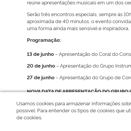
reúne apresentações musicais em um dos cená
Serão
três encontros especiais
, sempre às 1
aproximada de 40 minutos, o evento convida vi
uma forma ainda mais sensível e inspiradora.
Programação:
13 de junho
– Apresentação do Coral do Conse
20 de junho
– Apresentação do Grupo Instru
27 de junho
– Apresentação do
Grupo de Cord
NOVA DATA DE APRESENTAÇÃO DO GRUPO I
Venha prestigiar, trazer a família e aprovei
Usamos cookies para armazenar informações sobre 
pessoas.
possível. Para entender os tipos de cookies que uti
de cookies.
Esperamos você para deixar a música floresce