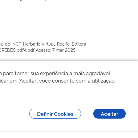
a do INCT-Herbário Virtual. Recife: Editora
20REDES.pdfA.pdf Acesso: 7 mar 2025.
evista Gestão Pública em Curitiba. 1(1):11-12, 2010.
 para tornar sua experiência a mais agradável
volvimento e avanços. Rodriguésia, v. 68, n. 2, p.
icar em 'Aceitar', você consente com a utilização
Definir Cookies
Aceitar
analtoDePoçosDeCaldas
#MataAtlântica