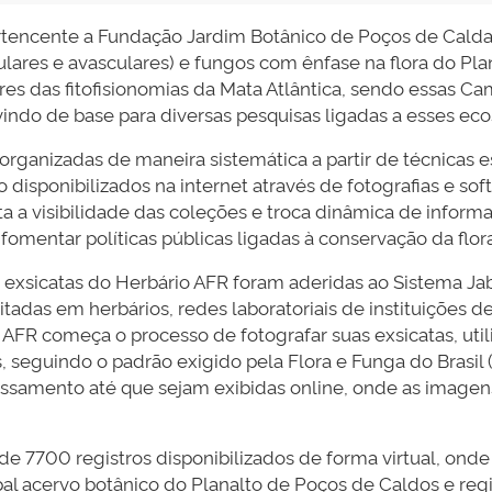
rtencente a Fundação Jardim Botânico de Poços de Cald
culares e avasculares) e fungos com ênfase na flora do Pl
s das fitofisionomias da Mata Atlântica, sendo essas Cam
vindo de base para diversas pesquisas ligadas a esses eco
rganizadas de maneira sistemática a partir de técnicas e
o disponibilizados na internet através de fotografias e s
ta a visibilidade das coleções e troca dinâmica de inform
fomentar políticas públicas ligadas à conservação da flora
exsicatas do Herbário AFR foram aderidas ao Sistema Jab
adas em herbários, redes laboratoriais de instituições d
o AFR começa o processo de fotografar suas exsicatas, ut
s, seguindo o padrão exigido pela Flora e Funga do Brasil 
ssamento até que sejam exibidas online, onde as imagen
de 7700 registros disponibilizados de forma virtual, on
pal acervo botânico do Planalto de Poços de Caldos e re