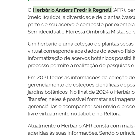
O
Herbário Anders Fredrik Regnell
(AFR), pe
(meio líquido), a diversidade de plantas (vas
parte do seu acervo é composto por exemplare
Semidecidual e Floresta Ombrófila Mista, ser
Um herbário é uma coleção de plantas secas o
virtual corresponde aos dados do acervo físic
informatização de acervos botânicos possibili
processo permite a realização de pesquisas e 
Em 2021 todos as informações da coleção de 
gerenciamento de coleções científicas deposit
jardins botânicos. No final de 2024 o Herbári
Transfer, neles é possível formatar as imagen
gerenciá-las e acompanhar seu envio e proce
livre virtualmente no Jabot e no Reflora.
Atualmente o Herbário AFR consta com mais 
aderidas às suas informações. Sendo o princi