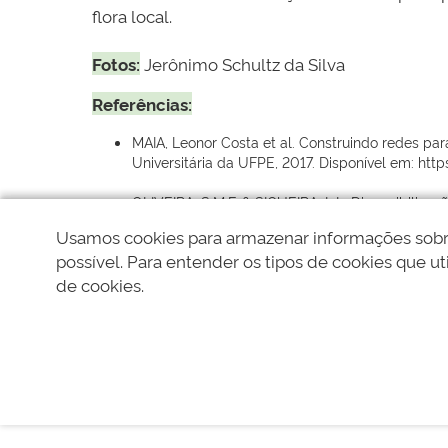
flora local.
Fotos:
Jerônimo Schultz da Silva
Referências:
MAIA, Leonor Costa et al. Construindo redes par
Universitária da UFPE, 2017. Disponível em: 
OLIVEIRA, S.M.F. & SIQUEIRA, L.L. Disponibilizaç
Usamos cookies para armazenar informações sobre 
SILVA, L. A. E. et al. Jabot – Sistema de Geren
possível. Para entender os tipos de cookies que uti
391-410, 2017. Disponível em: https://www.uniri
de cookies.
Autor:
Jer&ocirc;nimo Schultz da Silva e Angela Liberal
Tags:
#HerbárioAFR
#Digitalização
#Fl