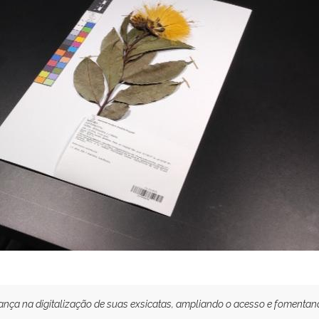
vança na digitalização de suas exsicatas, ampliando o acesso e fomentan