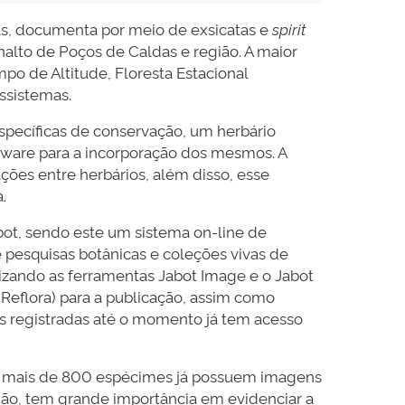
as, documenta por meio de exsicatas e
spirit
analto de Poços de Caldas e região. A maior
po de Altitude, Floresta Estacional
ssistemas.
specíficas de conservação, um herbário
oftware para a incorporação dos mesmos. A
ações entre herbários, além disso, esse
.
ot, sendo este um sistema on-line de
e pesquisas botânicas e coleções vivas de
ilizando as ferramentas Jabot Image e o Jabot
(Reflora) para a publicação, assim como
s registradas até o momento já tem acesso
de mais de 800 espécimes já possuem imagens
gião, tem grande importância em evidenciar a