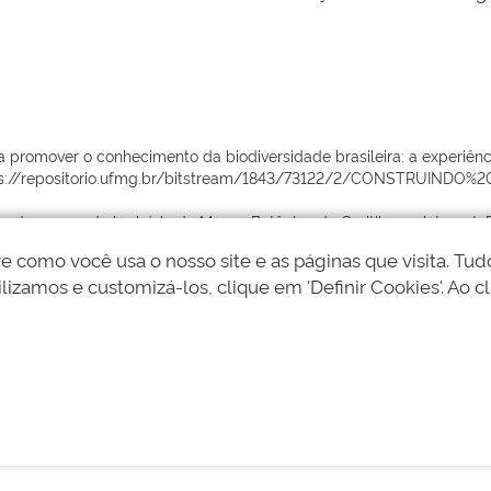
a promover o conhecimento da biodiversidade brasileira: a experiênci
https://repositorio.ufmg.br/bitstream/1843/73122/2/CONSTRUINDO%
ão do acervo do herbário do Museu Botânico de Curitiba na internet. R
como você usa o nosso site e as páginas que visita. Tudo
ciamento de Coleções Botânicas: a experiência de uma década de desen
lizamos e customizá-los, clique em 'Definir Cookies'. Ao cl
o.br/ccbs/ibio/herbariohuni/pdfs/jabot Acesso: 7 Mar 2025.
i Pinheiro
|
Sobre a FJBPC
oraNativa
#Jabot
#Reflora
#CiênciaAberta
#Pl