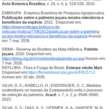
Acta Botanica Brasilica
, v. 24, n. 6, p. 518-528, 2010.
EMBRAPA - Empresa Brasileira de Pesquisa Agropecuária. 
Publicação sobre a palmeira juçara mostra relevância e 
benefícios da espécie
. 2022.  Disponível em:
https://www.embrapa.br/busca-de-
noticias/-/noticia/77061912/publicacao-sobre-a-palmeira-
jucara-mostra-relevancia-e-beneficios-da-especie
 Acesso 
em: 7 mar. 2026.
RBMA - Reserva da Biosfera da Mata Atlântica. 
Palmito 
juçara
. 2020. Disponível em:
https://rbma.org.br/n/cinebiosfera/palmito-jucara/
 Acesso em: 
7 mar. 2026.
REFLORA - Flora e Funga do Brasil. 
Euterpe edulis Mart.
Disponível em:
https://floradobrasil.jbrj.gov.br/FB15712
Acesso em: 10 abr. 2026.
SILVA, D. A.; RABELLO, H.; ENDRINGER, D. C. Medidas 
sustentáveis no manejo da 
Euterpeedulis
 evita o processo 
de extinção da palmeira. 
Aracê
, v. 7, n. 2, p. 9548–9560, 
2025.
SILVA, G. S.; DIAS, K. S.; GERMEK, H. A.; HARDER, M. N. 