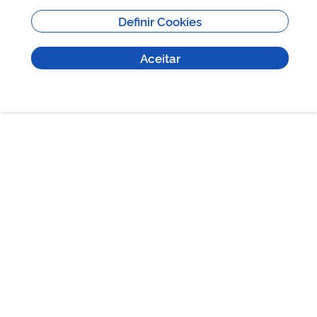
Conservação
Definir Cookies
Jardim Botânico
Poços de Caldas
Aceitar
Flora
Biodiversidade
HORÁRIO DE FUNCIONAMENTO
De segunda a sexta-feira, das 8h às 17h.
HORÁRIO DE VISITAÇÃO
De quarta a sábado, das 9h30 às 16h, e aos domingos, das 8h30
às 15h