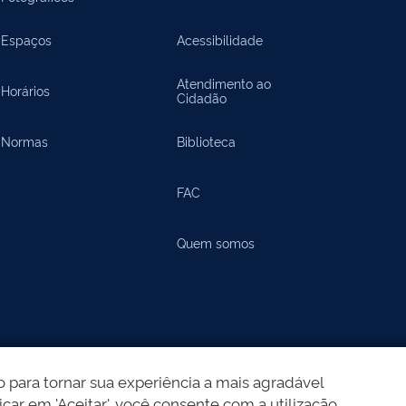
Espaços
Acessibilidade
Atendimento ao
Horários
Cidadão
Normas
Biblioteca
FAC
Quem somos
 para tornar sua experiência a mais agradável
icar em 'Aceitar', você consente com a utilização