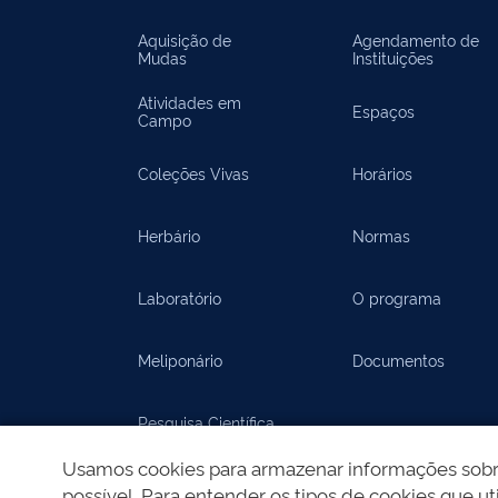
Aquisição de
Agendamento de
Mudas
Instituições
Atividades em
Espaços
Campo
Coleções Vivas
Horários
Herbário
Normas
Laboratório
O programa
Meliponário
Documentos
Pesquisa Científica
Usamos cookies para armazenar informações sobre 
Documentos
possível. Para entender os tipos de cookies que uti