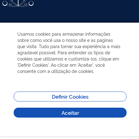
ATIVIDADES-PROGRAMAS
Usamos cookies para armazenar informações
sobre como você usa o nosso site e as páginas
EDUCAÇÃO AMBIENTAL
que visita. Tudo para tornar sua experiência a mais
agradável possível. Para entender os tipos de
cookies que utilizamos e customizá-los, clique em
NOTÍCIAS
'Definir Cookies'. Ao clicar em 'Aceitar', você
consente com a utilização de cookies.
TRANSPARÊNCIA
VISITAÇÃO
Definir Cookies
Aceitar
MAIS INFORMAÇÕES
Todos os direitos reservados - Sobre | Aspectos legais e responsabilidades |
Política de Privacidade.