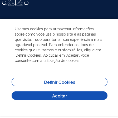
ATIVIDADES-PROGRAMAS
Usamos cookies para armazenar informações
sobre como você usa o nosso site e as páginas
EDUCAÇÃO AMBIENTAL
que visita. Tudo para tornar sua experiência a mais
agradável possível. Para entender os tipos de
cookies que utilizamos e customizá-los, clique em
NOTÍCIAS
'Definir Cookies'. Ao clicar em 'Aceitar', você
consente com a utilização de cookies.
TRANSPARÊNCIA
VISITAÇÃO
Definir Cookies
Aceitar
MAIS INFORMAÇÕES
Todos os direitos reservados - Sobre | Aspectos legais e responsabilidades |
Política de Privacidade.