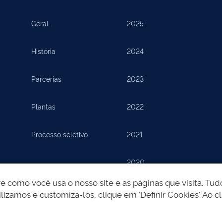
Geral
2025
História
2024
Parcerias
2023
Plantas
2022
Processo seletivo
2021
2020
como você usa o nosso site e as páginas que visita. Tudo
2019
lizamos e customizá-los, clique em 'Definir Cookies'. Ao cl