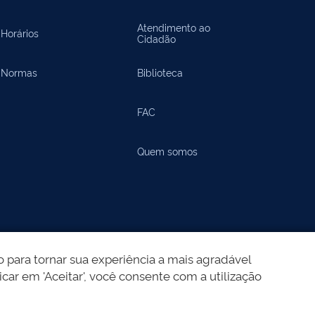
Atendimento ao
Horários
Cidadão
Normas
Biblioteca
FAC
Quem somos
 para tornar sua experiência a mais agradável
icar em 'Aceitar', você consente com a utilização