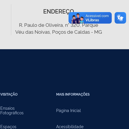
ENDEREÇO
R. Paulo de Oliveira, n° 320, Parque
Véu das Noivas, Poços de Caldas - MG
VISITAÇÃO
MAIS INFORMAÇÕES
Ensaios
Página Inicial
Fotográficos
Espaços
Acessibilidade