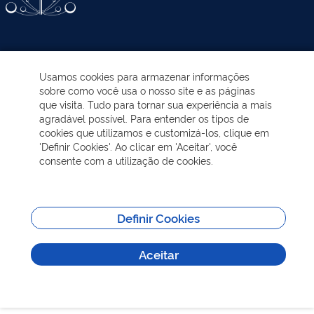
ATIVIDADES-PROGRAMAS
Usamos cookies para armazenar informações
sobre como você usa o nosso site e as páginas
EDUCAÇÃO AMBIENTAL
que visita. Tudo para tornar sua experiência a mais
agradável possível. Para entender os tipos de
cookies que utilizamos e customizá-los, clique em
NOTÍCIAS
'Definir Cookies'. Ao clicar em 'Aceitar', você
consente com a utilização de cookies.
TRANSPARÊNCIA
VISITAÇÃO
Definir Cookies
Aceitar
MAIS INFORMAÇÕES
Todos os direitos reservados - Sobre | Aspectos legais e responsabilidades |
Política de Privacidade.