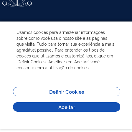
ATIVIDADES-PROGRAMAS
Usamos cookies para armazenar informações
sobre como você usa o nosso site e as páginas
EDUCAÇÃO AMBIENTAL
que visita. Tudo para tornar sua experiência a mais
agradável possível. Para entender os tipos de
cookies que utilizamos e customizá-los, clique em
NOTÍCIAS
'Definir Cookies'. Ao clicar em 'Aceitar', você
consente com a utilização de cookies.
TRANSPARÊNCIA
VISITAÇÃO
Definir Cookies
Aceitar
MAIS INFORMAÇÕES
Todos os direitos reservados - Sobre | Aspectos legais e responsabilidades |
Política de Privacidade.