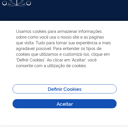
ATIVIDADES-PROGRAMAS
Usamos cookies para armazenar informações
sobre como você usa o nosso site e as páginas
EDUCAÇÃO AMBIENTAL
que visita. Tudo para tornar sua experiência a mais
agradável possível. Para entender os tipos de
cookies que utilizamos e customizá-los, clique em
NOTÍCIAS
'Definir Cookies'. Ao clicar em 'Aceitar', você
consente com a utilização de cookies.
TRANSPARÊNCIA
VISITAÇÃO
Definir Cookies
Aceitar
MAIS INFORMAÇÕES
Todos os direitos reservados - Sobre | Aspectos legais e responsabilidades |
Política de Privacidade.