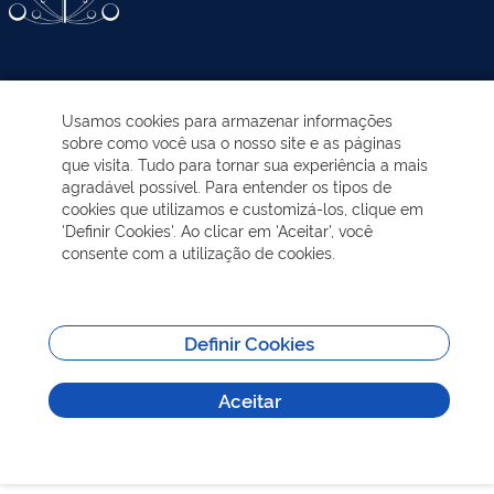
ATIVIDADES-PROGRAMAS
Usamos cookies para armazenar informações
sobre como você usa o nosso site e as páginas
EDUCAÇÃO AMBIENTAL
que visita. Tudo para tornar sua experiência a mais
agradável possível. Para entender os tipos de
cookies que utilizamos e customizá-los, clique em
NOTÍCIAS
'Definir Cookies'. Ao clicar em 'Aceitar', você
consente com a utilização de cookies.
TRANSPARÊNCIA
VISITAÇÃO
Definir Cookies
Aceitar
MAIS INFORMAÇÕES
Todos os direitos reservados - Sobre | Aspectos legais e responsabilidades |
Política de Privacidade.