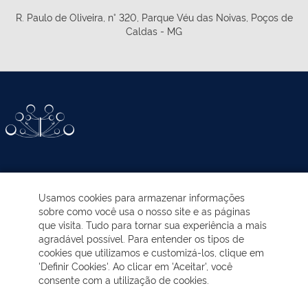
R. Paulo de Oliveira, n° 320, Parque Véu das Noivas, Poços de
Caldas - MG
ATIVIDADES-PROGRAMAS
Usamos cookies para armazenar informações
sobre como você usa o nosso site e as páginas
EDUCAÇÃO AMBIENTAL
que visita. Tudo para tornar sua experiência a mais
agradável possível. Para entender os tipos de
cookies que utilizamos e customizá-los, clique em
NOTÍCIAS
'Definir Cookies'. Ao clicar em 'Aceitar', você
consente com a utilização de cookies.
TRANSPARÊNCIA