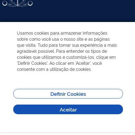
ATIVIDADES-PROGRAMAS
Usamos cookies para armazenar informações
sobre como você usa o nosso site e as páginas
EDUCAÇÃO AMBIENTAL
que visita. Tudo para tornar sua experiência a mais
agradável possível. Para entender os tipos de
cookies que utilizamos e customizá-los, clique em
NOTÍCIAS
'Definir Cookies'. Ao clicar em 'Aceitar', você
consente com a utilização de cookies.
TRANSPARÊNCIA
VISITAÇÃO
Definir Cookies
Aceitar
MAIS INFORMAÇÕES
Todos os direitos reservados - Sobre | Aspectos legais e responsabilidades |
Política de Privacidade.