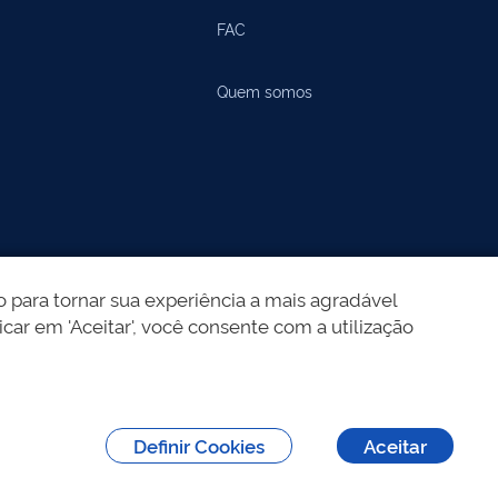
FAC
Quem somos
 para tornar sua experiência a mais agradável
icar em 'Aceitar', você consente com a utilização
Definir Cookies
Aceitar