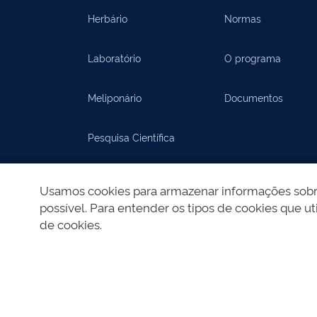
Herbário
Normas
Laboratório
O programa
Meliponário
Documentos
Pesquisa Científica
Documentos
Usamos cookies para armazenar informações sobre 
possível. Para entender os tipos de cookies que uti
de cookies.
REDES SOCIAIS