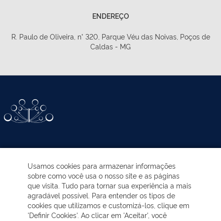
ENDEREÇO
R. Paulo de Oliveira, n° 320, Parque Véu das Noivas, Poços de
Caldas - MG
ATIVIDADES-PROGRAMAS
Usamos cookies para armazenar informações
sobre como você usa o nosso site e as páginas
EDUCAÇÃO AMBIENTAL
que visita. Tudo para tornar sua experiência a mais
agradável possível. Para entender os tipos de
cookies que utilizamos e customizá-los, clique em
NOTÍCIAS
'Definir Cookies'. Ao clicar em 'Aceitar', você