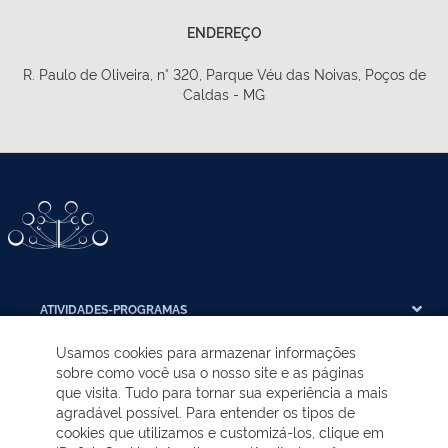
ENDEREÇO
R. Paulo de Oliveira, n° 320, Parque Véu das Noivas, Poços de
Caldas - MG
ATIVIDADES-PROGRAMAS
Usamos cookies para armazenar informações
EDUCAÇÃO AMBIENTAL
sobre como você usa o nosso site e as páginas
que visita. Tudo para tornar sua experiência a mais
agradável possível. Para entender os tipos de
NOTÍCIAS
cookies que utilizamos e customizá-los, clique em