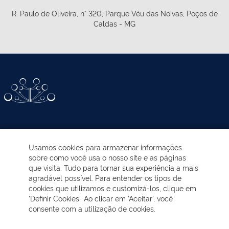
R. Paulo de Oliveira, n° 320, Parque Véu das Noivas, Poços de
Caldas - MG
ATIVIDADES-PROGRAMAS
Usamos cookies para armazenar informações
sobre como você usa o nosso site e as páginas
EDUCAÇÃO AMBIENTAL
que visita. Tudo para tornar sua experiência a mais
agradável possível. Para entender os tipos de
cookies que utilizamos e customizá-los, clique em
NOTÍCIAS
'Definir Cookies'. Ao clicar em 'Aceitar', você
consente com a utilização de cookies.
TRANSPARÊNCIA