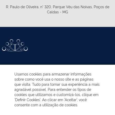
R. Paulo de Oliveira, n° 320, Parque Véu das Noivas, Poços de
Caldas - MG
ATIVIDADES-PROGRAMAS
Usamos cookies para armazenar informações
sobre como você usa o nosso site e as páginas
EDUCAÇÃO AMBIENTAL
que visita. Tudo para tornar sua experiência a mais
agradável possível. Para entender os tipos de
cookies que utilizamos e customizá-los, clique em
NOTÍCIAS
'Definir Cookies'. Ao clicar em 'Aceitar', você
consente com a utilização de cookies.
TRANSPARÊNCIA