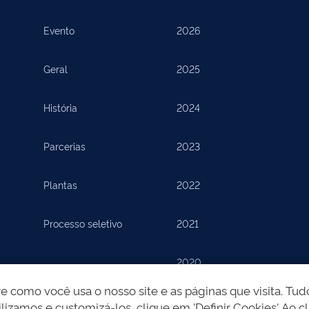
Evento
2026
Geral
2025
História
2024
Parcerias
2023
Plantas
2022
Processo seletivo
2021
2020
como você usa o nosso site e as páginas que visita. Tudo
2019
lizamos e customizá-los, clique em 'Definir Cookies'. Ao cl