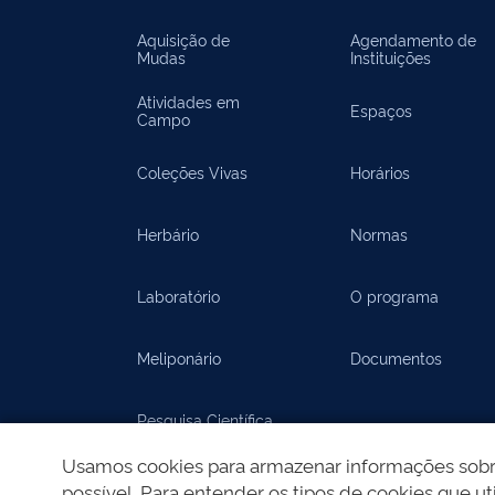
Aquisição de
Agendamento de
Mudas
Instituições
Atividades em
Espaços
Campo
Coleções Vivas
Horários
Herbário
Normas
Laboratório
O programa
Meliponário
Documentos
Pesquisa Científica
Usamos cookies para armazenar informações sobre 
Documentos
possível. Para entender os tipos de cookies que uti