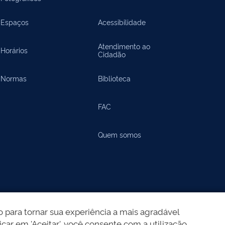
Espaços
Acessibilidade
Atendimento ao
Horários
Cidadão
Normas
Biblioteca
FAC
Quem somos
 para tornar sua experiência a mais agradável
icar em 'Aceitar', você consente com a utilização